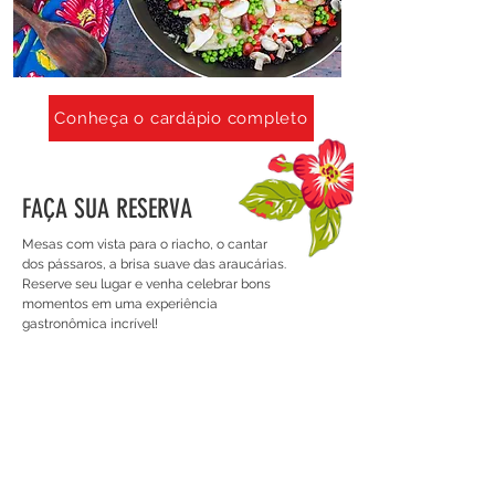
Conheça o cardápio completo
FAÇA SUA RESERVA
Mesas com vista para o riacho, o cantar
dos pássaros, a brisa suave das araucárias.
Reserve seu lugar e venha celebrar bons
momentos em uma experiência
gastronômica incrível!
Aberto todos os dias das 11h30 às 17h
Av. Pedro Paulo, s/n - Horto florestal
Campos do Jordão/SP