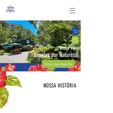
Venha viver
Simples por Natureza!
Faça sua reserva
NOSSA
HISTÓRIA